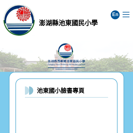
跳
到
En
主
澎湖縣池東國民小學
要
內
容
區
池東國小臉書專頁