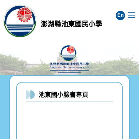
跳
到
En
主
澎湖縣池東國民小學
要
內
容
區
池東國小臉書專頁